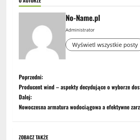
O AUTORZE
No-Name.pl
Administrator
Wyświetl wszystkie posty
Z
Poprzedni:
Producent wind – aspekty decydujące o wyborze do
o
Dalej:
b
Nowoczesna armatura wodociągowa a efektywne zar
a
c
ZOBACZ TAKŻE