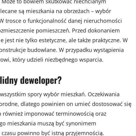
śna. Może to bowiem skutkować niechcianym
ecane są mieszkania na obrzeżach – wybór
 W trosce o funkcjonalność danej nieruchomości
 rozmieszczenie pomieszczeń. Przed dokonaniem
jest nie tylko estetyczne, ale także praktyczne. W
konstrukcje budowlane. W przypadku wystąpienia
owi, który udzieli niezbędnego wsparcia.
lidny deweloper?
wszystkim spory wybór mieszkań. Oczekiwania
odne, dlatego powinien on umieć dostosować się
 również imponować terminowością oraz
go mieszkania muszą być synonimem
h czasu powinno być istną przyjemnością.