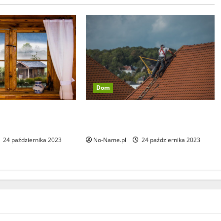
Dom
o zainwestować w
Dachy z eternitu i ich demontaż w
e?
rejonie Lublina
24 października 2023
No-Name.pl
24 października 2023