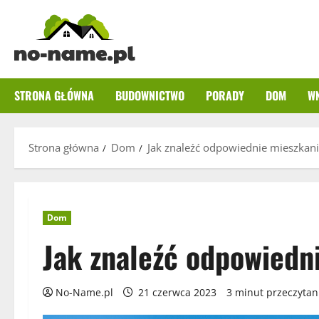
Przejdź
do
treści
STRONA GŁÓWNA
BUDOWNICTWO
PORADY
DOM
W
Strona główna
Dom
Jak znaleźć odpowiednie mieszkani
Dom
Jak znaleźć odpowiedn
No-Name.pl
21 czerwca 2023
3 minut przeczytan