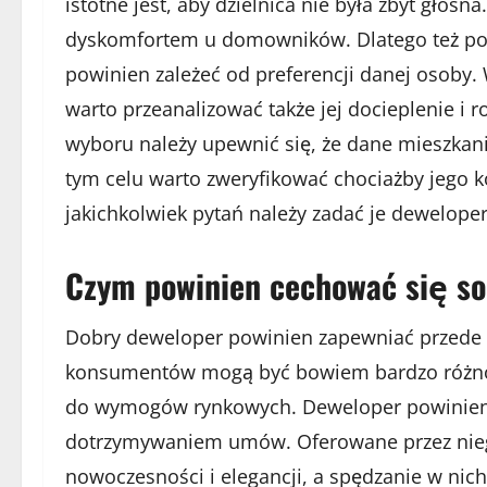
istotne jest, aby dzielnica nie była zbyt gło
dyskomfortem u domowników. Dlatego też pol
powinien zależeć od preferencji danej osoby.
warto przeanalizować także jej docieplenie i
wyboru należy upewnić się, że dane mieszkanie 
tym celu warto zweryfikować chociażby jego 
jakichkolwiek pytań należy zadać je deweloper
Czym powinien cechować się so
Dobry deweloper powinien zapewniać przede 
konsumentów mogą być bowiem bardzo różnor
do wymogów rynkowych. Deweloper powinien
dotrzymywaniem umów. Oferowane przez nie
nowoczesności i elegancji, a spędzanie w nic