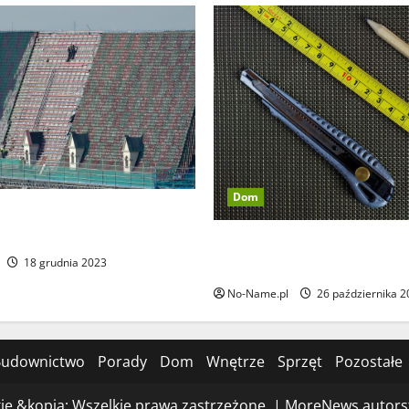
Dom
ne usługi dekarskie – na co
ócić uwagę?
Samodzielne naprawy w dom
18 grudnia 2023
praktyczny przewodnik
No-Name.pl
26 października 2
udownictwo
Porady
Dom
Wnętrze
Sprzęt
Pozostałe
ie &kopia; Wszelkie prawa zastrzeżone.
|
MoreNews
autors