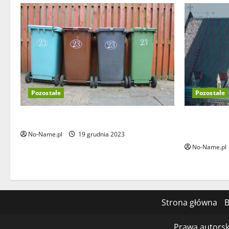
Pozostałe
Pozostałe
Jak wybrać najlepsze worki na śmieci?
Profesjonal
należy zwr
No-Name.pl
19 grudnia 2023
No-Name.pl
Strona główna
B
Prawa autorsk