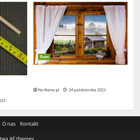
Dom
Dlaczego warto zainwestować w okna
drewniane?
u –
No-Name.pl
24 października 2023
023
O nas
Kontakt
twa AF themes