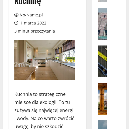
kuchnię
y
b
Pozostałe
No-Name.pl
P
r
r
1 marca 2022
a
o
ć
3 minut przeczytania
f
n
e
a
s
Dom
j
S
j
l
a
o
e
m
n
p
o
a
s
d
l
z
z
Dom
n
e
D
i
e
w
Kuchnia to strategiczne
l
e
u
o
miejsce dla ekologii. To tu
a
l
s
r
zużywa się najwięcej energii
c
n
ł
k
z
e
u
i wody. Na co warto zwrócić
i
e
Dom
n
g
n
uwagę, by nie szkodzić