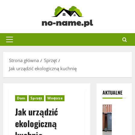
Przejdź
do
treści
Menu
główne
Strona główna
Sprzęt
Jak urządzić ekologiczną kuchnię
AKTUALNE
Dom
Sprzęt
Wnętrze
Pozostałe
Jak urządzić
J
a
ekologiczną
k
w