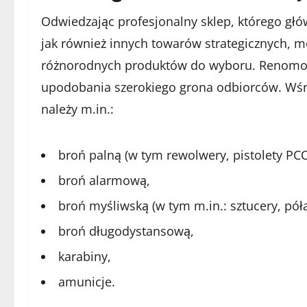
Odwiedzając profesjonalny sklep, którego głów
jak również innych towarów strategicznych, m
różnorodnych produktów do wyboru. Renomow
upodobania szerokiego grona odbiorców. Wśró
należy m.in.:
broń palną (w tym rewolwery, pistolety PC
broń alarmową,
broń myśliwską (w tym m.in.: sztucery, póła
broń długodystansową,
karabiny,
amunicje.