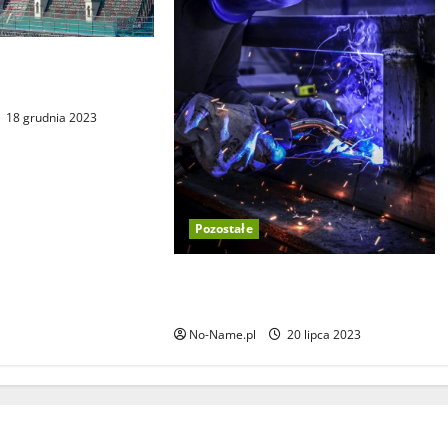
usługi dekarskie –
zwrócić uwagę?
18 grudnia 2023
Pozostałe
Instalacje technologiczne dla
przemysłu i ich rodzaje
No-Name.pl
20 lipca 2023