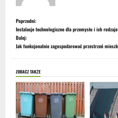
Z
Poprzedni:
Instalacje technologiczne dla przemysłu i ich rodzaje
o
Dalej:
b
Jak funkcjonalnie zagospodarować przestrzeń miesz
a
c
ZOBACZ TAKŻE
z
w
p
i