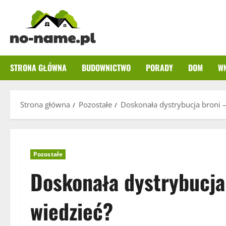
Przejdź
do
treści
STRONA GŁÓWNA
BUDOWNICTWO
PORADY
DOM
W
Strona główna
Pozostałe
Doskonała dystrybucja broni –
Pozostałe
Doskonała dystrybucja 
wiedzieć?